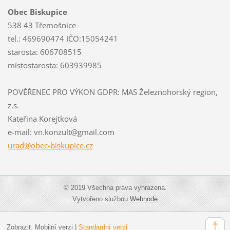
Obec Biskupice
538 43 Třemošnice
tel.: 469690474 IČO:15054241
starosta: 606708515
místostarosta: 603939985
POVĚŘENEC PRO VÝKON GDPR: MAS Železnohorský region,
z.s.
Kateřina Korejtková
e-mail: vn.konzult@gmail.com
urad@obe
c-biskup
ice.cz
© 2019 Všechna práva vyhrazena.
Vytvořeno službou
Webnode
Zobrazit:
Mobilní verzi
|
Standardní verzi