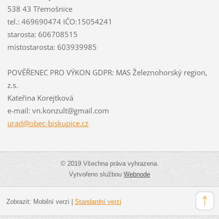
538 43 Třemošnice
tel.: 469690474 IČO:15054241
starosta: 606708515
místostarosta: 603939985
POVĚŘENEC PRO VÝKON GDPR: MAS Železnohorský region,
z.s.
Kateřina Korejtková
e-mail: vn.konzult@gmail.com
urad@obe
c-biskup
ice.cz
© 2019 Všechna práva vyhrazena.
Vytvořeno službou
Webnode
Zobrazit:
Mobilní verzi
|
Standardní verzi