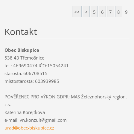
<<
<
5
6
7
8
9
Kontakt
Obec Biskupice
538 43 Třemošnice
tel.: 469690474 IČO:15054241
starosta: 606708515
místostarosta: 603939985
POVĚŘENEC PRO VÝKON GDPR: MAS Železnohorský region,
z.s.
Kateřina Korejtková
e-mail: vn.konzult@gmail.com
urad@obe
c-biskup
ice.cz