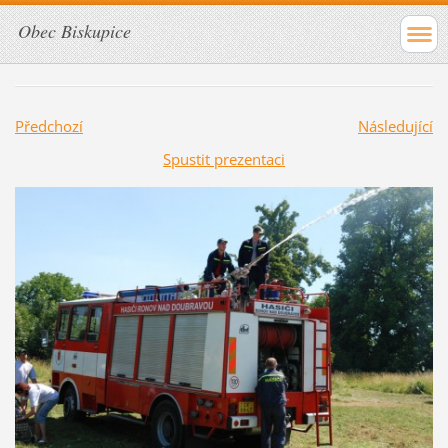
Obec Biskupice
Předchozí
Následující
Spustit prezentaci