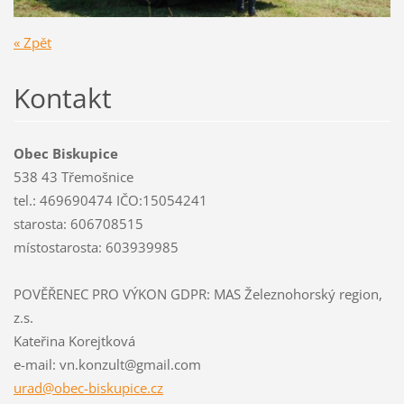
« Zpět
Kontakt
Obec Biskupice
538 43 Třemošnice
tel.: 469690474 IČO:15054241
starosta: 606708515
místostarosta: 603939985
POVĚŘENEC PRO VÝKON GDPR: MAS Železnohorský region,
z.s.
Kateřina Korejtková
e-mail: vn.konzult@gmail.com
urad@obe
c-biskup
ice.cz