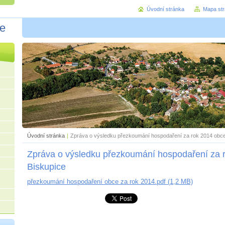
Úvodní stránka
Mapa st
ce
Úvodní stránka
|
Zpráva o výsledku přezkoumání hospodaření za rok 2014 obce
Zpráva o výsledku přezkoumání hospodaření za 
Biskupice
přezkoumání hospodaření obce za rok 2014.pdf (1,2 MB)