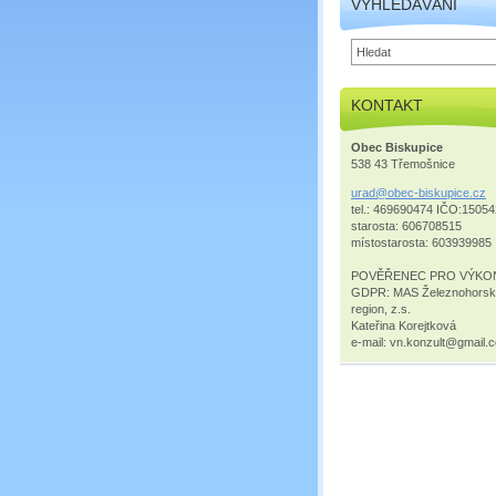
VYHLEDÁVÁNÍ
KONTAKT
Obec Biskupice
538 43 Třemošnice
urad@obe
c-biskup
ice.cz
tel.: 469690474 IČO:1505
starosta: 606708515
místostarosta: 603939985
POVĚŘENEC PRO VÝKO
GDPR: MAS Železnohors
region, z.s.
Kateřina Korejtková
e-mail: vn.konzult@gmail.