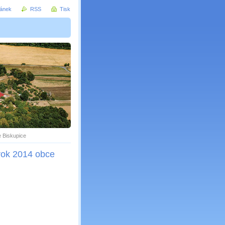
ránek
RSS
Tisk
 Biskupice
rok 2014 obce