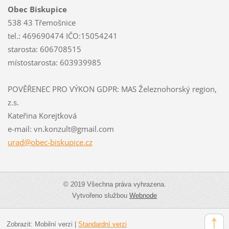
Obec Biskupice
538 43 Třemošnice
tel.: 469690474 IČO:15054241
starosta: 606708515
místostarosta: 603939985
POVĚŘENEC PRO VÝKON GDPR: MAS Železnohorský region,
z.s.
Kateřina Korejtková
e-mail: vn.konzult@gmail.com
urad@obe
c-biskup
ice.cz
© 2019 Všechna práva vyhrazena.
Vytvořeno službou
Webnode
Zobrazit:
Mobilní verzi
|
Standardní verzi