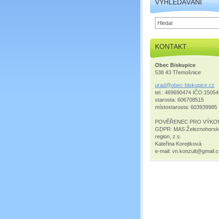
VYHLEDÁVÁNÍ
KONTAKT
Obec Biskupice
538 43 Třemošnice
urad@obe
c-biskup
ice.cz
tel.: 469690474 IČO:1505
starosta: 606708515
místostarosta: 603939985
POVĚŘENEC PRO VÝKO
GDPR: MAS Železnohors
region, z.s.
Kateřina Korejtková
e-mail: vn.konzult@gmail.