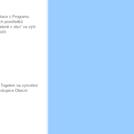
otace z Programu
ch prostředků
eleně v obci“ ve výši
žil.
 Togelem na vytvoření
iskupice.Obecní