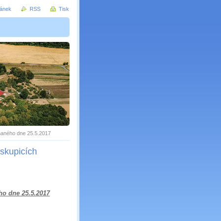
ránek
RSS
Tisk
onaného dne 25.5.2017
iskupicích
ho dne 25.5.2017