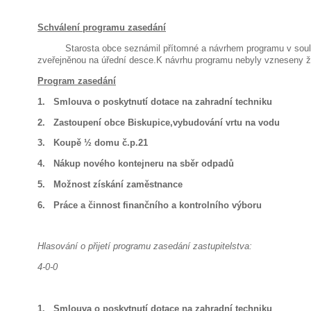
Schválení programu zasedání
Starosta obce seznámil přítomné a návrhem programu v soula
zveřejněnou na úřední desce.K návrhu programu nebyly vzneseny ž
Program zasedání
1. Smlouva o poskytnutí dotace na zahradní techniku
2. Zastoupení obce Biskupice,vybudování vrtu na vodu
3. Koupě ½ domu č.p.21
4. Nákup nového kontejneru na sběr odpadů
5. Možnost získání zaměstnance
6. Práce a činnost finančního a kontrolního výboru
Hlasování o přijetí programu zasedání zastupitelstva:
4-0-0
1. Smlouva o poskytnutí dotace na zahradní techniku