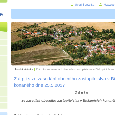
Úvodní stránka
Mapa st
ce
Úvodní stránka
|
Z á p i s ze zasedání obecního zastupitelstva v Biskupicích k
Z á p i s ze zasedání obecního zastupitelstva v B
konaného dne 25.5.2017
Z á p i s
ze zasedání obecního zastupitelstva v Biskupicích konané