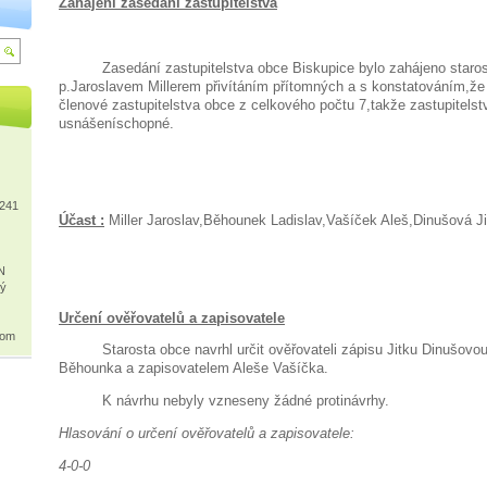
Zahájení zasedání zastupitelstva
Zasedání zastupitelstva obce Biskupice bylo zahájeno staros
p.Jaroslavem Millerem přivítáním přítomných a s konstatováním,že 
členové zastupitelstva obce z celkového počtu 7,takže zastupitelst
usnášeníschopné.
4241
Účast :
Miller Jaroslav,Běhounek Ladislav,Vašíček Aleš,Dinušová Ji
N
ký
Určení ověřovatelů a zapisovatele
com
Starosta obce navrhl určit ověřovateli zápisu Jitku Dinušovou
Běhounka a zapisovatelem Aleše Vašíčka.
K návrhu nebyly vzneseny žádné protinávrhy.
Hlasování o určení ověřovatelů a zapisovatele:
4-0-0