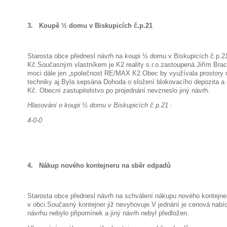
3. Koupě ½ domu v Biskupicích č.p.21
Starosta obce přednesl návrh na koupi ½ domu v Biskupicích č.p.21
Kč.Současným vlastníkem je K2 reality s.r.o.zastoupená Jiřím Bra
moci dále jen „společnost RE/MAX K2.Obec by využívala prostory 
techniky aj.Byla sepsána Dohoda o složení blokovacího depozita a 
Kč. Obecní zastupitelstvo po projednání nevzneslo jiný návrh.
Hlasování o koupi ½ domu v Biskupicích č.p.21 :
4-0-0
4. Nákup nového kontejneru na sběr odpadů
Starosta obce přednesl návrh na schválení nákupu nového kontejne
v obci.Současný kontejner již nevyhovuje.V jednání je cenová nabíd
návrhu nebylo připomínek a jiný návrh nebyl předložen.