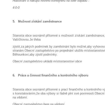
Hlasování o nákupu nového kontejneru na sběr odpadů :
4-0-0
5. Možnost získání zaměstnance
Starosta obce seznámil přítomné s možností získání zaměstnance
Vašíčkovou.Je třeba
zjistit,za jakých podmínek by zaměstnání bylo možné,aby vyhovo
stranám.Obecní zastupitelstvo po projednání uložilo místostarostov
Běhounkovi,aby zjistil podmínky.
Obecní zastupitelstvo ukládá místostarostovi obce
6. Práce a činnost finančního a kontrolního výboru
Starosta obce seznámil přítomné s prací finančního a kontrolního v
s konstatováním,že oba výbory si řádně plní své povinnosti.Obecní 
na vědomí.
Obecní zastupitelstvo bere na vědomí