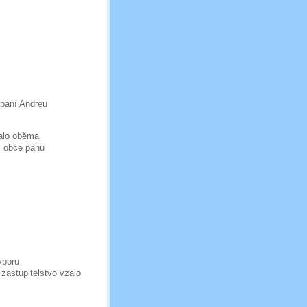
,paní Andreu
valo oběma
i obce panu
ýboru
zastupitelstvo vzalo