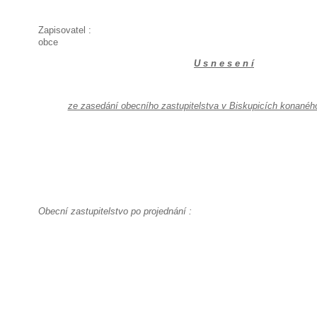
Zapisovatel : st
obce
U s n e s e n í
ze zasedání obecního zastupitelstva v Biskupicích konanéh
Obecní zastupitelstvo po projednání :