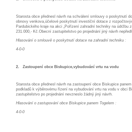
Starosta obce přednesl návrh na schválení smlouvy o poskytnutí d
obnovy venkova,účelové poskytnutí investiční dotace z rozpočtový
Pardubického kraje na akci „Pořízení zahradní techniky na údržbu z
231.000,- Kč.Obecní zastupitelstvo po projednání jiný návrh nepředlo
Hlasování o smlouvě o poskytnutí dotace na zahradní techniku :
4-0-0
2. Zastoupení obce Biskupice,vybudování vrtu na vodu
Starosta obce přednesl návrh na zastoupení obce Biskupice panem
podkladů k výběrovému řízení na vybudování vrtu na vodu v obci B
zastupitelstvo po projednání nevzneslo žádný jiný návrh.
Hlasování o zastupování obce Biskupice panem Togelem :
4-0-0