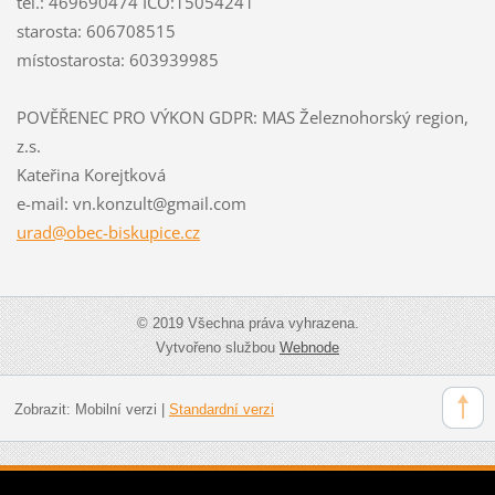
tel.: 469690474 IČO:15054241
starosta: 606708515
místostarosta: 603939985
POVĚŘENEC PRO VÝKON GDPR: MAS Železnohorský region,
z.s.
Kateřina Korejtková
e-mail: vn.konzult@gmail.com
urad@obe
c-biskup
ice.cz
© 2019 Všechna práva vyhrazena.
Vytvořeno službou
Webnode
Zobrazit:
Mobilní verzi
|
Standardní verzi