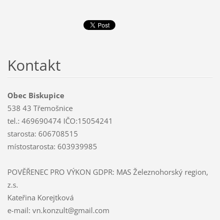
Kontakt
Obec Biskupice
538 43 Třemošnice
tel.: 469690474 IČO:15054241
starosta: 606708515
místostarosta: 603939985
POVĚŘENEC PRO VÝKON GDPR: MAS Železnohorský region,
z.s.
Kateřina Korejtková
e-mail: vn.konzult@gmail.com