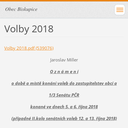
Obec Biskupice
Volby 2018
Volby 2018.pdf (539076)
Jaroslav Miller
O z n á m e n í
o době a místě konání voleb do zastupitelstev obcí a
1/3 Senátu PČR
konané ve dnech 5. a 6. října 2018
(případné II.kolo senátních voleb 12. a 13. října 2018)