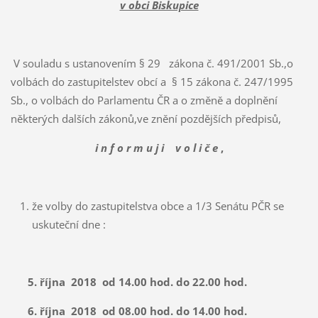
v obci Biskupice
V souladu s ustanovením § 29 zákona č. 491/2001 Sb.,o
volbách do zastupitelstev obcí a § 15 zákona č. 247/1995
Sb., o volbách do Parlamentu ČR a o změně a doplnění
některých dalších zákonů,ve znění pozdějších předpisů,
i n f o r m u j i v o l i č e
,
že volby do zastupitelstva obce a 1/3 Senátu PČR se
uskuteční dne :
5. října 2018 od 14.00 hod. do 22.00 hod.
6. října 2018 od 08.00 hod. do 14.00 hod.