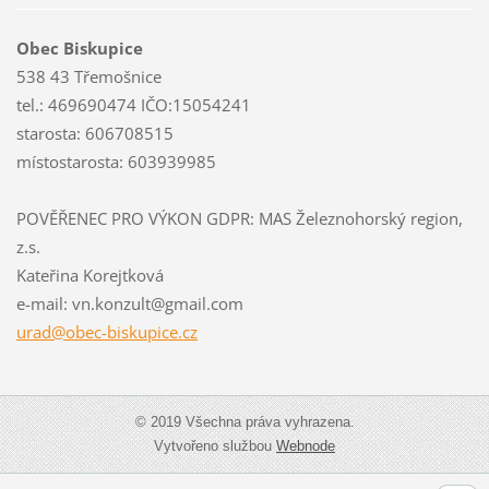
Obec Biskupice
538 43 Třemošnice
tel.: 469690474 IČO:15054241
starosta: 606708515
místostarosta: 603939985
POVĚŘENEC PRO VÝKON GDPR: MAS Železnohorský region,
z.s.
Kateřina Korejtková
e-mail: vn.konzult@gmail.com
urad@obe
c-biskup
ice.cz
© 2019 Všechna práva vyhrazena.
Vytvořeno službou
Webnode