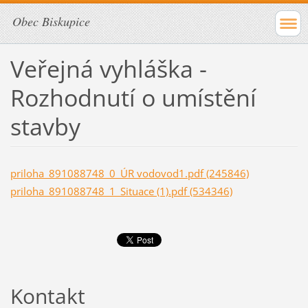
Obec Biskupice
Veřejná vyhláška -
Rozhodnutí o umístění
stavby
priloha_891088748_0_ÚR vodovod1.pdf (245846)
priloha_891088748_1_Situace (1).pdf (534346)
Kontakt