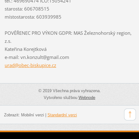
tel.: 469690474 IČO:15054241
starosta: 606708515
místostarosta: 603939985
POVĚŘENEC PRO VÝKON GDPR: MAS Železnohorský region,
z.s.
Kateřina Korejtková
e-mail: vn.konzult@gmail.com
urad@obe
c-biskup
ice.cz
© 2019 Všechna práva vyhrazena.
Vytvořeno službou
Webnode
Zobrazit:
Mobilní verzi
|
Standardní verzi