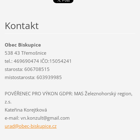
Kontakt
Obec Biskupice
538 43 Třemošnice
tel.: 469690474 IČO:15054241
starosta: 606708515
místostarosta: 603939985
POVĚŘENEC PRO VÝKON GDPR: MAS Železnohorský region,
z.s.
Kateřina Korejtková
e-mail: vn.konzult@gmail.com
urad@obe
c-biskup
ice.cz