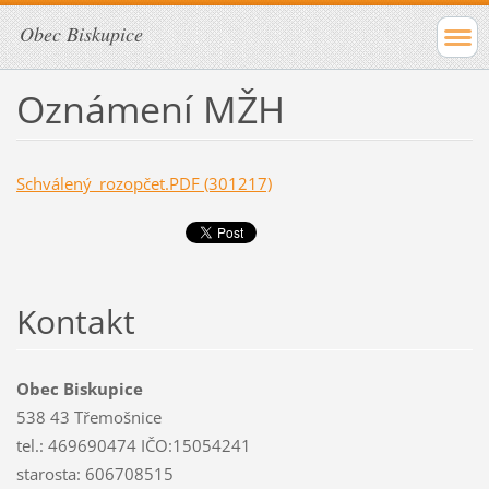
Obec Biskupice
Oznámení MŽH
Schválený_rozopčet.PDF (301217)
Kontakt
Obec Biskupice
538 43 Třemošnice
tel.: 469690474 IČO:15054241
starosta: 606708515