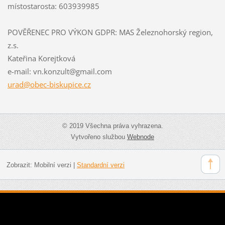
místostarosta: 603939985
POVĚŘENEC PRO VÝKON GDPR: MAS Železnohorský region,
z.s.
Kateřina Korejtková
e-mail: vn.konzult@gmail.com
urad@obe
c-biskup
ice.cz
© 2019 Všechna práva vyhrazena.
Vytvořeno službou
Webnode
Zobrazit:
Mobilní verzi
|
Standardní verzi