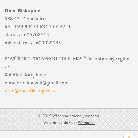
Obec Biskupice
538 43 Třemošnice
tel.: 469690474 IČO:15054241
starosta: 606708515
místostarosta: 603939985
POVĚŘENEC PRO VÝKON GDPR: MAS Železnohorský region,
z.s.
Kateřina Korejtková
e-mail: vn.konzult@gmail.com
urad@obe
c-biskup
ice.cz
© 2019 Všechna práva vyhrazena.
Vytvořeno službou
Webnode