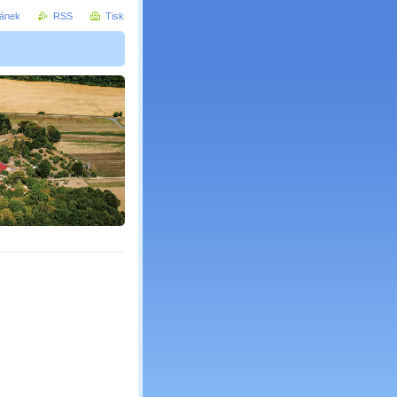
ránek
RSS
Tisk