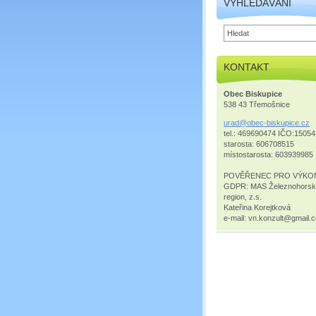
VYHLEDÁVÁNÍ
KONTAKT
Obec Biskupice
538 43 Třemošnice
urad@obe
c-biskup
ice.cz
tel.: 469690474 IČO:1505
starosta: 606708515
místostarosta: 603939985
POVĚŘENEC PRO VÝKO
GDPR: MAS Železnohors
region, z.s.
Kateřina Korejtková
e-mail: vn.konzult@gmail.