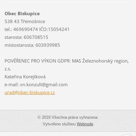
Obec Biskupice
538 43 Třemošnice
tel.: 469690474 IČO:15054241
starosta: 606708515
místostarosta: 603939985
POVĚŘENEC PRO VÝKON GDPR: MAS Železnohorský region,
z.s.
Kateřina Korejtková
e-mail: vn.konzult@gmail.com
urad@obe
c-biskup
ice.cz
© 2019 Všechna práva vyhrazena.
Vytvořeno službou
Webnode