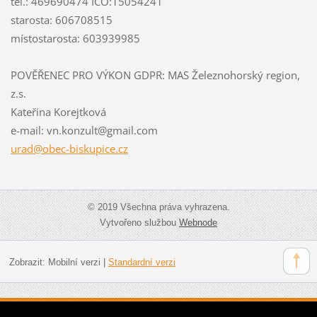
tel.: 469690474 IČO:15054241
starosta: 606708515
místostarosta: 603939985
POVĚŘENEC PRO VÝKON GDPR: MAS Železnohorský region,
z.s.
Kateřina Korejtková
e-mail: vn.konzult@gmail.com
urad@obe
c-biskup
ice.cz
© 2019 Všechna práva vyhrazena.
Vytvořeno službou
Webnode
Zobrazit:
Mobilní verzi
|
Standardní verzi