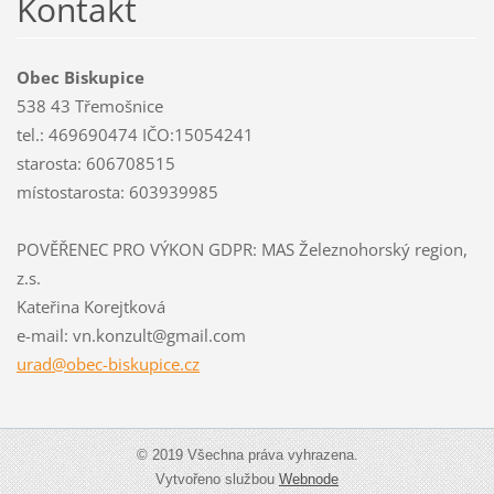
Kontakt
Obec Biskupice
538 43 Třemošnice
tel.: 469690474 IČO:15054241
starosta: 606708515
místostarosta: 603939985
POVĚŘENEC PRO VÝKON GDPR: MAS Železnohorský region,
z.s.
Kateřina Korejtková
e-mail: vn.konzult@gmail.com
urad@obe
c-biskup
ice.cz
© 2019 Všechna práva vyhrazena.
Vytvořeno službou
Webnode