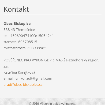
Kontakt
Obec Biskupice
538 43 Třemošnice
tel.: 469690474 IČO:15054241
starosta: 606708515
místostarosta: 603939985
POVĚŘENEC PRO VÝKON GDPR: MAS Železnohorský region,
z.s.
Kateřina Korejtková
e-mail: vn.konzult@gmail.com
urad@obe
c-biskup
ice.cz
© 2019 Všechna práva vyhrazena.