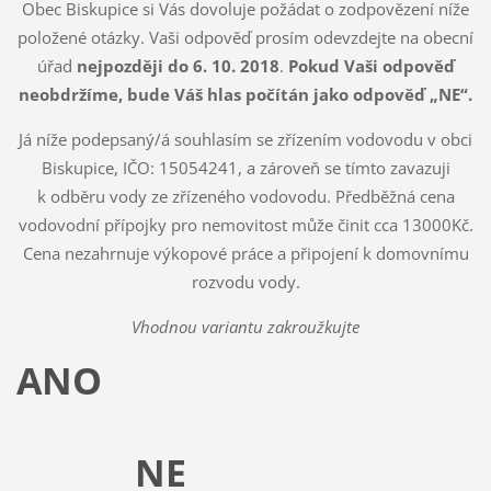
Obec Biskupice si Vás dovoluje požádat o zodpovězení níže
položené otázky. Vaši odpověď prosím odevzdejte na obecní
úřad
nejpozději
do 6. 10. 2018
.
Pokud Vaši odpověď
neobdržíme, bude Váš hlas počítán jako odpověď „NE“.
Já níže podepsaný/á souhlasím se zřízením vodovodu v obci
Biskupice, IČO: 15054241, a zároveň se tímto zavazuji
k odběru vody ze zřízeného vodovodu. Předběžná cena
vodovodní přípojky pro nemovitost může činit cca 13000Kč.
Cena nezahrnuje výkopové práce a připojení k domovnímu
rozvodu vody.
Vhodnou variantu zakroužkujte
ANO
NE