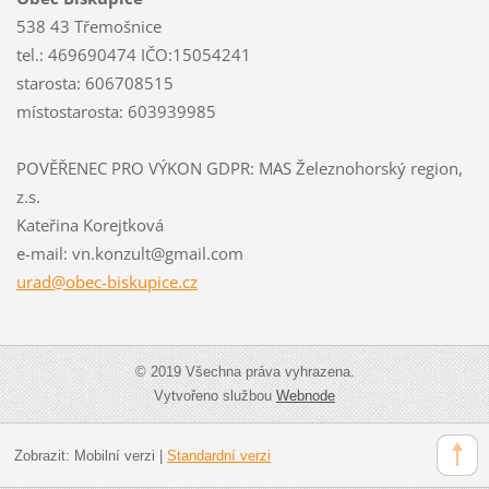
538 43 Třemošnice
tel.: 469690474 IČO:15054241
starosta: 606708515
místostarosta: 603939985
POVĚŘENEC PRO VÝKON GDPR: MAS Železnohorský region,
z.s.
Kateřina Korejtková
e-mail: vn.konzult@gmail.com
urad@obe
c-biskup
ice.cz
© 2019 Všechna práva vyhrazena.
Vytvořeno službou
Webnode
Zobrazit:
Mobilní verzi
|
Standardní verzi