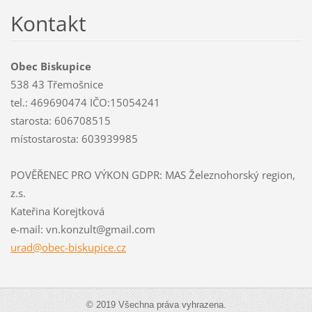
Kontakt
Obec Biskupice
538 43 Třemošnice
tel.: 469690474 IČO:15054241
starosta: 606708515
místostarosta: 603939985
POVĚŘENEC PRO VÝKON GDPR: MAS Železnohorský region,
z.s.
Kateřina Korejtková
e-mail: vn.konzult@gmail.com
urad@obe
c-biskup
ice.cz
© 2019 Všechna práva vyhrazena.