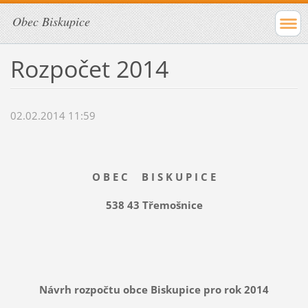
Obec Biskupice
Rozpočet 2014
02.02.2014 11:59
O B E C B I S K U P I C E
538 43 Třemošnice
Návrh rozpočtu obce Biskupice pro rok 2014