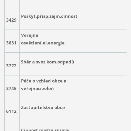
Poskyt.přísp.zájm.činnost
3429
8.000
Veřejné
3631
osvětlení,el.energie
95.00
Sběr a svoz kom.odpadů
3722
50.00
Péče o vzhled obce a
3745
veřejnou zeleň
42.00
Zastupitelstvo obce
6112
55.00
Činnost místní správy