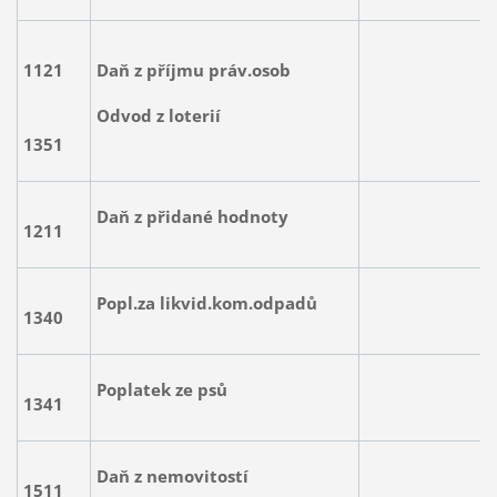
1121
Daň z příjmu práv.osob
130.
Odvod z loterií
2.7
1351
Daň z přidané hodnoty
280.
1211
Popl.za likvid.kom.odpadů
25.
1340
Poplatek ze psů
1.2
1341
Daň z nemovitostí
208.
1511