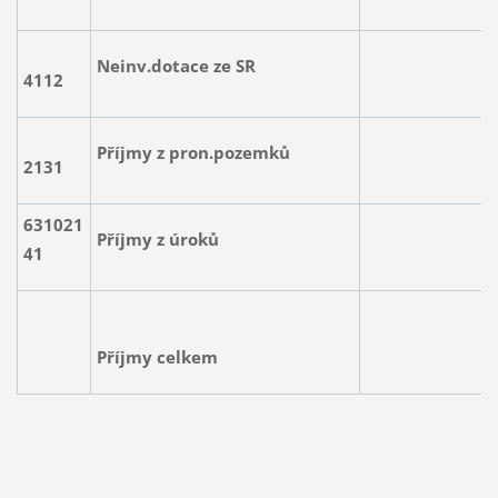
Neinv.dotace ze SR
54.
4112
Příjmy z pron.pozemků
18.
2131
631021
Příjmy z úroků
60
41
Příjmy celkem
835.