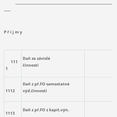
--------------------------------------------------------------------------
-----
P ř í j m y
Daň ze závislé
111
100.
činnosti
1
Daň z př.FO samostatné
1112
výd.činnosti
2.5
Daň z př.FO z kapit.výn.
13.
1113