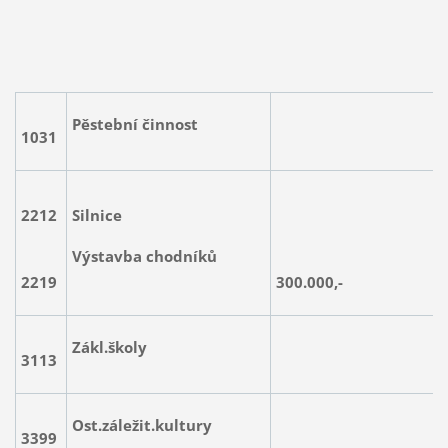
Pěstební činnost
1031
20.00
2212
Silnice
3.000
Výstavba chodníků
2219
300.000,-
Zákl.školy
3113
40.00
Ost.záležit.kultury
3399
4.000