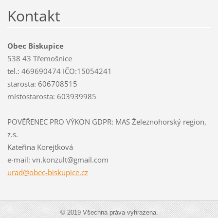
Kontakt
Obec Biskupice
538 43 Třemošnice
tel.: 469690474 IČO:15054241
starosta: 606708515
místostarosta: 603939985
POVĚŘENEC PRO VÝKON GDPR: MAS Železnohorský region,
z.s.
Kateřina Korejtková
e-mail: vn.konzult@gmail.com
urad@obe
c-biskup
ice.cz
© 2019 Všechna práva vyhrazena.