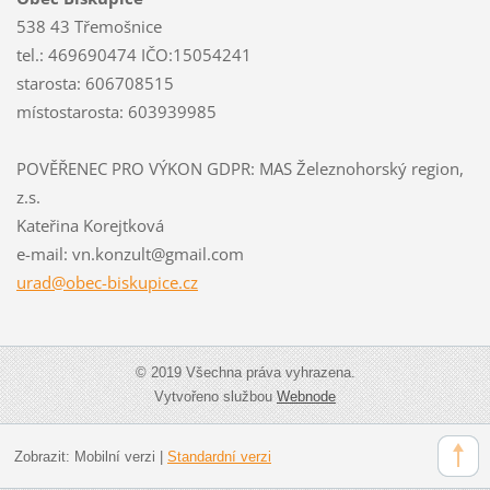
538 43 Třemošnice
tel.: 469690474 IČO:15054241
starosta: 606708515
místostarosta: 603939985
POVĚŘENEC PRO VÝKON GDPR: MAS Železnohorský region,
z.s.
Kateřina Korejtková
e-mail: vn.konzult@gmail.com
urad@obe
c-biskup
ice.cz
© 2019 Všechna práva vyhrazena.
Vytvořeno službou
Webnode
Zobrazit:
Mobilní verzi
|
Standardní verzi