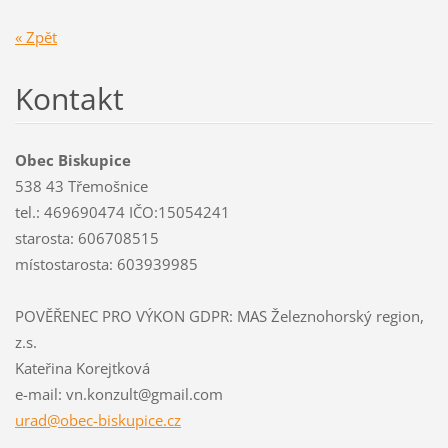
« Zpět
Kontakt
Obec Biskupice
538 43 Třemošnice
tel.: 469690474 IČO:15054241
starosta: 606708515
místostarosta: 603939985
POVĚŘENEC PRO VÝKON GDPR: MAS Železnohorský region,
z.s.
Kateřina Korejtková
e-mail: vn.konzult@gmail.com
urad@obe
c-biskup
ice.cz