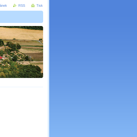
ránek
RSS
Tisk