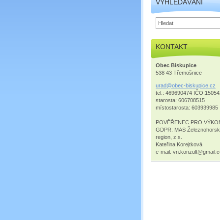
VYHLEDÁVÁNÍ
KONTAKT
Obec Biskupice
538 43 Třemošnice
urad@obe
c-biskup
ice.cz
tel.: 469690474 IČO:1505
starosta: 606708515
místostarosta: 603939985
POVĚŘENEC PRO VÝKO
GDPR: MAS Železnohors
region, z.s.
Kateřina Korejtková
e-mail: vn.konzult@gmail.