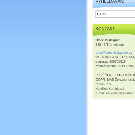
VYHLEDÁVÁNÍ
KONTAKT
Obec Biskupice
538 43 Třemošnice
urad@obe
c-biskup
ice.cz
tel.: 469690474 IČO:1505
starosta: 606708515
místostarosta: 603939985
POVĚŘENEC PRO VÝKO
GDPR: MAS Železnohors
region, z.s.
Kateřina Korejtková
e-mail: vn.konzult@gmail.