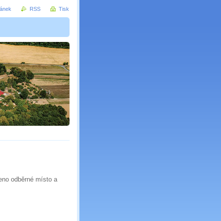
ránek
RSS
Tisk
zeno odběrné místo a