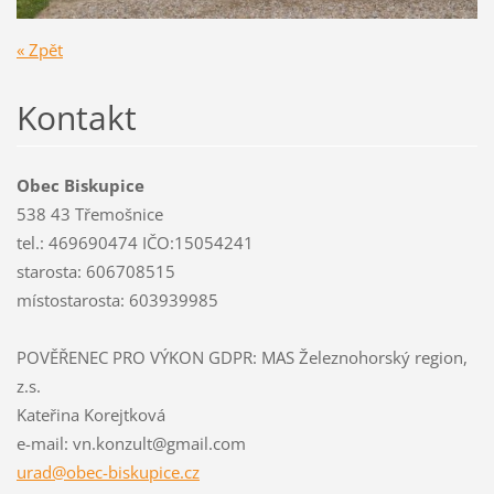
« Zpět
Kontakt
Obec Biskupice
538 43 Třemošnice
tel.: 469690474 IČO:15054241
starosta: 606708515
místostarosta: 603939985
POVĚŘENEC PRO VÝKON GDPR: MAS Železnohorský region,
z.s.
Kateřina Korejtková
e-mail: vn.konzult@gmail.com
urad@obe
c-biskup
ice.cz